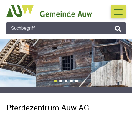
Navigieren in Auw
Schnellnavigation
Suche
Hauptna
Suchbegriff
Suche 
Wichtige Mitteilung
Pferdezentrum Auw AG