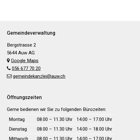
Footer
Gemeindeverwaltung
Bergstrasse 2
5644 Auw AG
Google Maps
056 677 70 20
gemeindekanzlei@auw.ch
Öffnungszeiten
Gerne bedienen wir Sie zu folgenden Bürozeiten:
Wochentag
Vormittag
Nachmittag
Montag
08.00 – 11.30 Uhr
14.00 – 17.00 Uhr
Dienstag
08.00 – 11.30 Uhr
14.00 – 18.00 Uhr
Mittwoch
08.00 – 11.30 Uhr
14.00 – 17.00 Uhr