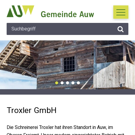
Navigieren in Auw
Schnellnavigation
Suche
Hauptna
Suchbegriff
Suche 
Wichtige Mitteilung
Troxler GmbH
Die Schreinerei Troxler hat ihren Standort in Auw, im