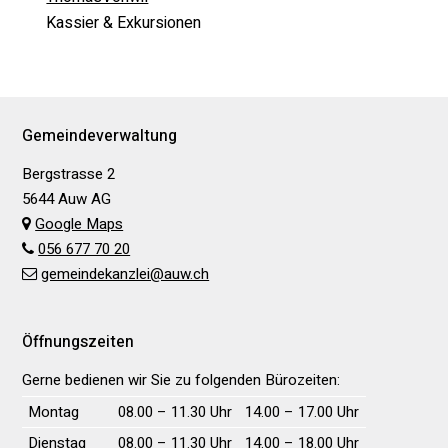
Kassier & Exkursionen
Footer
Gemeindeverwaltung
Bergstrasse 2
5644 Auw AG
Google Maps
056 677 70 20
gemeindekanzlei@auw.ch
Öffnungszeiten
Gerne bedienen wir Sie zu folgenden Bürozeiten:
Wochentag
Vormittag
Nachmittag
Montag
08.00 – 11.30 Uhr
14.00 – 17.00 Uhr
Dienstag
08.00 – 11.30 Uhr
14.00 – 18.00 Uhr