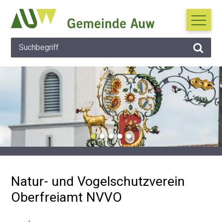
Navigieren in Auw
Schnellnavigation
Suche
Hauptna
Suchbegriff
Suche 
Wichtige Mitteilung
Natur- und Vogelschutzverein
Oberfreiamt NVVO