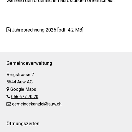
während den ordentlichen Bürostunden öffentlich auf.
Jahresrechnung 2025 [pdf, 4.2 MB]
Footer
Gemeindeverwaltung
Bergstrasse 2
5644 Auw AG
Google Maps
056 677 70 20
gemeindekanzlei@auw.ch
Öffnungszeiten