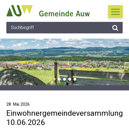
Navigieren in Auw
Schnellnavigation
Suche
Hauptna
Suchbegriff
Suche 
Wichtige Mitteilung
28. Mai 2026
Einwohnergemeindeversammlung
10.06.2026