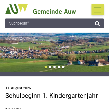
Navigieren in Auw
Schnellnavigation
Suche
Hauptna
Suchbegriff
Suche 
Wichtige Mitteilung
11. August 2026
Schulbeginn 1. Kindergartenjahr