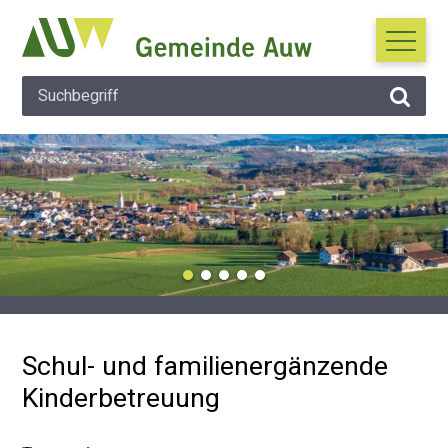
Navigieren in Auw
Schnellnavigation
Suche
Hauptna
Suchbegriff
Suche 
Wichtige Mitteilung
Schul- und familienergänzende
Kinderbetreuung