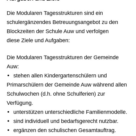
Die
Modularen Tagesstrukturen
sind
ein
schulergänzendes Betreuungsangebot
zu den
Blockzeiten der
Schule Auw
und
verfolgen
diese
Ziele und Aufgaben
:
Die
M
odularen Tagesstrukturen der Gemeinde
Auw:
•
s
tehen allen
Kindergartenschüler
n und
Primarschüler
n der Gemeinde Auw während allen
Schulwochen (d.
h. ohne Schulferien)
zur
Verfügung.
•
u
nterstützen
u
nterschiedliche Familienmodelle.
•
s
ind i
ndivid
uell und bedarfsgerecht nutzbar.
•
ergänzen
den schulischen Gesamtauftrag.