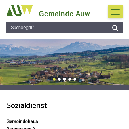
Navigieren in Auw
Schnellnavigation
Suche
Hauptna
Suchbegriff
Suche 
Wichtige Mitteilung
Sozialdienst
Gemeindehaus