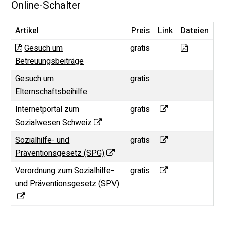
Online-Schalter
Artikel
Preis
Link
Dateien
Familiene
Gesuch um
gratis
Betreuungsbeiträge
Gesuch um
gratis
Elternschaftsbeihilfe
Internetportal zu
Internetportal zum
gratis
Sozialwesen Schweiz
Sozialhilfe- und P
Sozialhilfe- und
gratis
Präventionsgesetz (SPG)
Verordnung zum Soz
Verordnung zum Sozialhilfe-
gratis
und Präventionsgesetz (SPV)